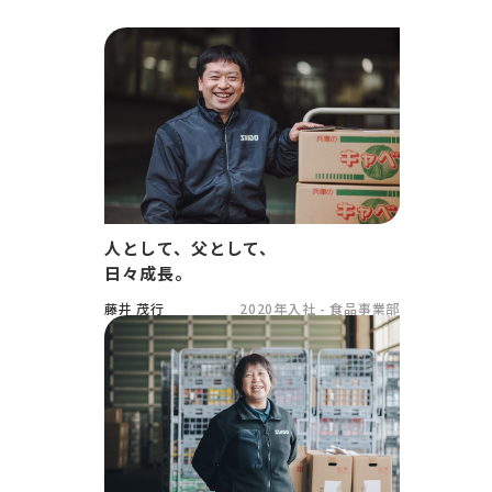
人として、父として、
日々成長。
藤井 茂行
2020年入社 - 食品事業部