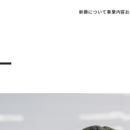
新藤について
事業内容
お
ー